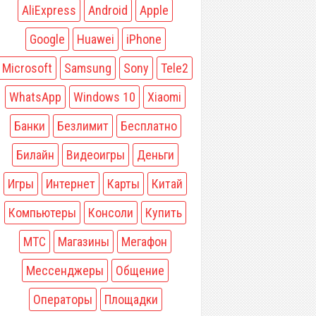
AliExpress
Android
Apple
Google
Huawei
iPhone
Microsoft
Samsung
Sony
Tele2
WhatsApp
Windows 10
Xiaomi
Банки
Безлимит
Бесплатно
Билайн
Видеоигры
Деньги
Игры
Интернет
Карты
Китай
Компьютеры
Консоли
Купить
МТС
Магазины
Мегафон
Мессенджеры
Общение
Операторы
Площадки