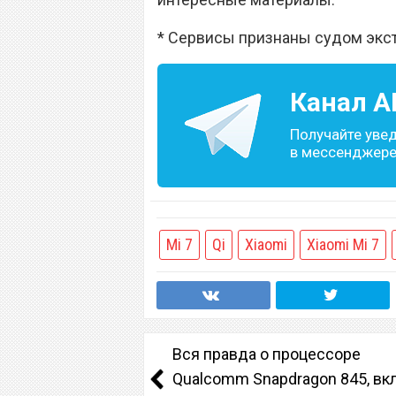
* Сервисы признаны судом экс
Канал
A
Получайте уве
в мессенджере 
Mi 7
Qi
Xiaomi
Xiaomi Mi 7
Вся правда о процессоре
Qualcomm Snapdragon 845, вк