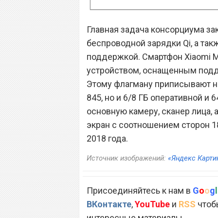
Главная задача консорциума за
беспроводной зарядки Qi, а так
поддержкой. Смартфон Xiaomi 
устройством, оснащенным подд
Этому флагману приписывают н
845, но и 6/8 ГБ оперативной и
основную камеру, сканер лица
экран с соотношением сторон 1
2018 года.
Источник изображений:
«Яндекс Карти
Присоединяйтесь к нам в
G
o
o
g
l
ВКонтакте
,
YouTube
и
RSS
чтобы
интересные материалы.