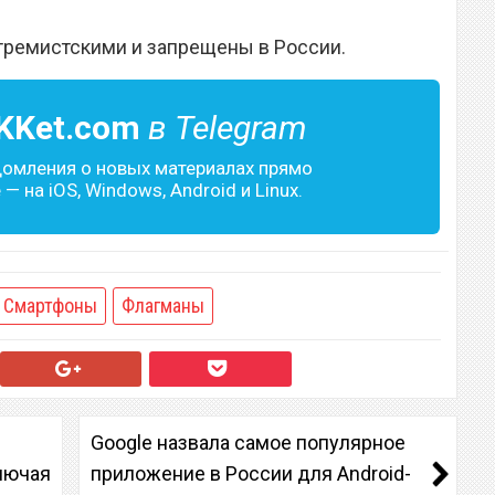
тремистскими и запрещены в России.
KKet.com
в Telegram
домления о новых материалах прямо
— на iOS, Windows, Android и Linux.
Смартфоны
Флагманы
Google назвала самое популярное
лючая
приложение в России для Android-