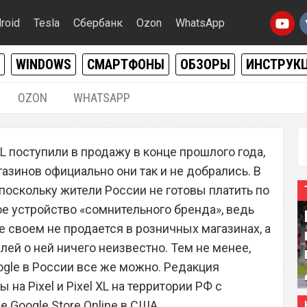
roid
Tesla
Сбербанк
Ozon
WhatsApp
WINDOWS
СМАРТФОНЫ
ОБЗОРЫ
ИНСТРУК
OZON
WHATSAPP
25.06.2017
|
0
XL поступили в продажу в конце прошлого года,
gle Pixel и Pixel XL в
азинов официально они так и не добрались. В
ению с США – где
 поскольку жители России не готовы платить по
ое устройство «сомнительного бренда», ведь
 своем не продается в розничных магазинах, а
лей о ней ничего неизвестно. Тем не менее,
ogle в России все же можно. Редакция
на Pixel и Pixel XL на территории РФ с
Google Store Online в США.