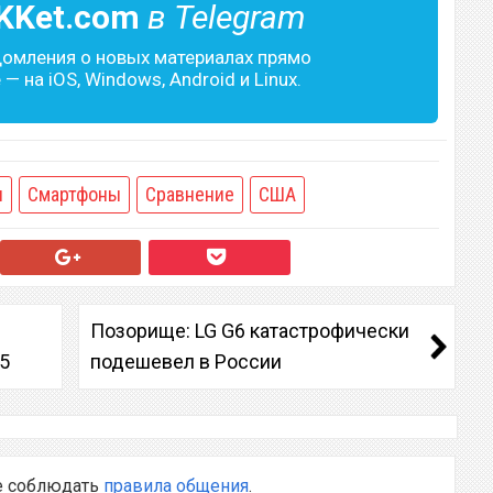
KKet.com
в Telegram
домления о новых материалах прямо
— на iOS, Windows, Android и Linux.
я
Смартфоны
Сравнение
США
Позорище: LG G6 катастрофически
5
подешевел в России
е соблюдать
правила общения
.