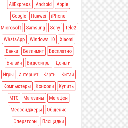
AliExpress
Android
Apple
Google
Huawei
iPhone
Microsoft
Samsung
Sony
Tele2
WhatsApp
Windows 10
Xiaomi
Банки
Безлимит
Бесплатно
Билайн
Видеоигры
Деньги
Игры
Интернет
Карты
Китай
Компьютеры
Консоли
Купить
МТС
Магазины
Мегафон
Мессенджеры
Общение
Операторы
Площадки