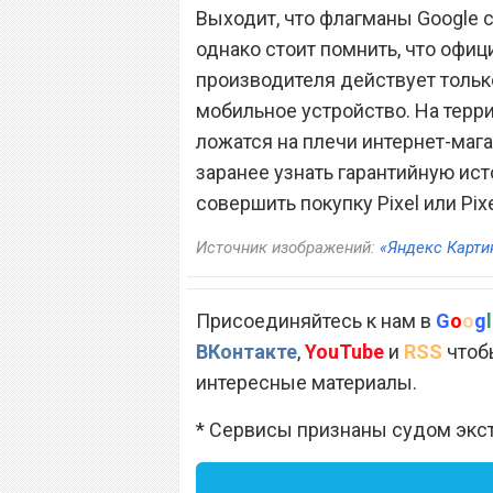
Выходит, что флагманы Google 
однако стоит помнить, что офиц
производителя действует только
мобильное устройство. На терр
ложатся на плечи интернет-маг
заранее узнать гарантийную ист
совершить покупку Pixel или Pixe
Источник изображений:
«Яндекс Карти
Присоединяйтесь к нам в
G
o
o
g
l
ВКонтакте
,
YouTube
и
RSS
чтобы
интересные материалы.
* Сервисы признаны судом экс