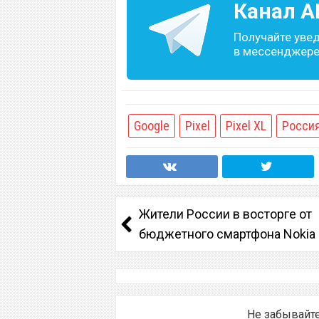
Канал
A
Получайте уве
в мессенджере 
Google
Pixel
Pixel XL
Росси
Жители России в восторге от
бюджетного смартфона Nokia 
Не забывайт