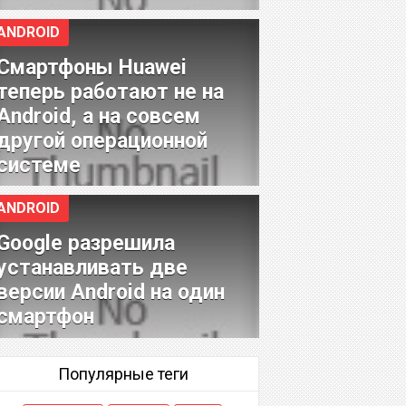
ANDROID
Смартфоны Huawei
теперь работают не на
Android, а на совсем
другой операционной
системе
ANDROID
Google разрешила
устанавливать две
версии Android на один
смартфон
Популярные теги