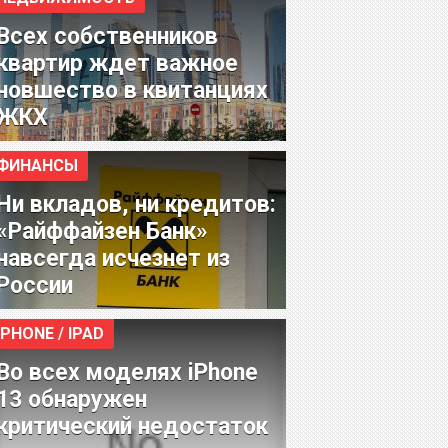
Всех собственников
квартир ждет важное
новшество в квитанциях
ЖКХ
ФИНАНСЫ
Ни вкладов, ни кредитов:
«Райффайзен Банк»
навсегда исчезнет из
России
IPHONE / IPAD
Во всех моделях iPhone
13 обнаружен
критический недостаток