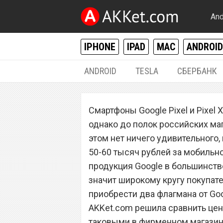
And
IPHONE
IPAD
MAC
ANDROID
ANDROID
TESLA
СБЕРБАНК
ANDROID
Смартфоны Google Pixel и Pixel 
Сколько стоят Goo
однако до полок российских маг
России по сравн
этом нет ничего удивительного,
50-60 тысяч рублей за мобильн
дешевле?
продукция Google в большинстве
значит широкому кругу покупате
приобрести два флагмана от Go
AKKet.com решила сравнить цены 
таковыми в фирменном магазине 