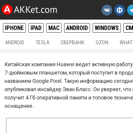
IPHONE
IPAD
MAC
ANDROID
WINDOWS
С
ANDROID
TESLA
СБЕРБАНК
OZON
WHAT
ANDROID
06.
Китайская компания Huawei ведет активную работ
Huawei работает над 7-
7-дюймовым планшетом, который поступит в прод
названием Google Pixel. Такую информацию сегодн
дюймовым планшетом Go
опубликовал инсайдер Эван Бласс. Он уверяет, что
Pixel с 4 Гб ОЗУ
получит 4 Гб оперативной памяти и топовое технич
оснащение.