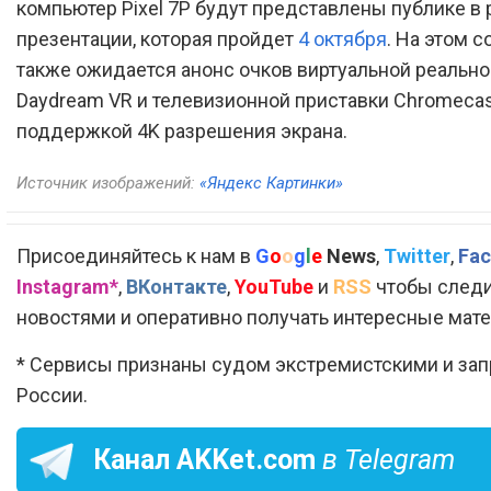
компьютер Pixel 7P будут представлены публике в 
презентации, которая пройдет
4 октября
. На этом 
также ожидается анонс очков виртуальной реально
Daydream VR и телевизионной приставки Chromecas
поддержкой 4K разрешения экрана.
Источник изображений:
«Яндекс Картинки»
Присоединяйтесь к нам в
G
o
o
g
l
e
News
,
Twitter
,
Fac
Instagram*
,
ВКонтакте
,
YouTube
и
RSS
чтобы следи
новостями и оперативно получать интересные мат
* Сервисы признаны судом экстремистскими и за
России.
Канал
AKKet.com
в Telegram