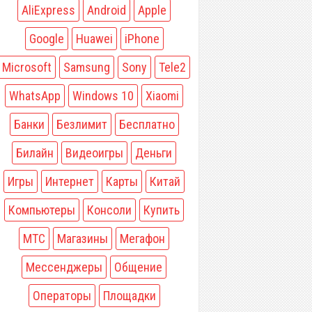
AliExpress
Android
Apple
Google
Huawei
iPhone
Microsoft
Samsung
Sony
Tele2
WhatsApp
Windows 10
Xiaomi
Банки
Безлимит
Бесплатно
Билайн
Видеоигры
Деньги
Игры
Интернет
Карты
Китай
Компьютеры
Консоли
Купить
МТС
Магазины
Мегафон
Мессенджеры
Общение
Операторы
Площадки