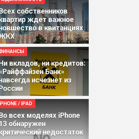
Всех собственников
квартир ждет важное
новшество в квитанциях
ЖКХ
ФИНАНСЫ
Ни вкладов, ни кредитов:
«Райффайзен Банк»
навсегда исчезнет из
России
IPHONE / IPAD
Во всех моделях iPhone
13 обнаружен
критический недостаток