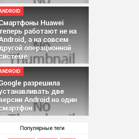
ANDROID
Смартфоны Huawei
теперь работают не на
Android, а на совсем
другой операционной
системе
ANDROID
Google разрешила
устанавливать две
версии Android на один
смартфон
Популярные теги