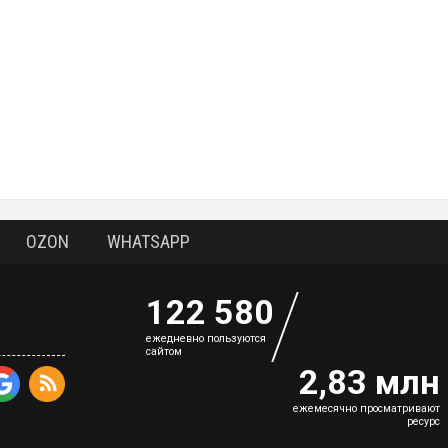
OZON
WHATSAPP
122 580
eжедневно пользуются
сайтом
2,83 млн
ежемесячно просматривают
ресурс