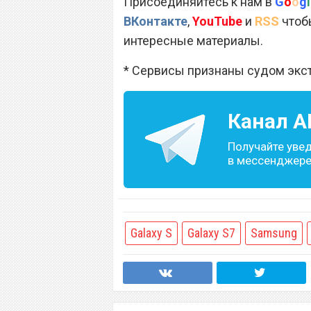
Присоединяйтесь к нам в
G
o
o
g
l
ВКонтакте
,
YouTube
и
RSS
чтобы
интересные материалы.
* Сервисы признаны судом экс
Канал
A
Получайте уве
в мессенджере 
Galaxy S
Galaxy S7
Samsung