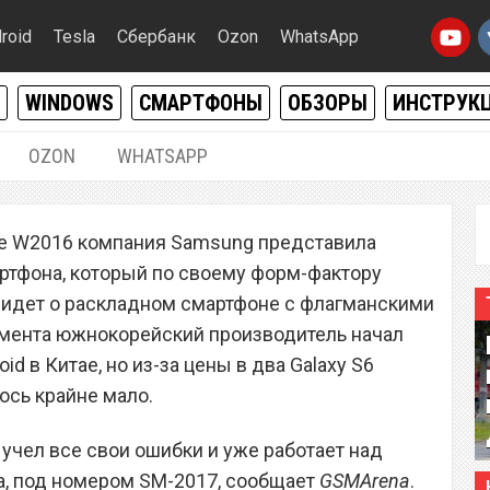
roid
Tesla
Сбербанк
Ozon
WhatsApp
WINDOWS
СМАРТФОНЫ
ОБЗОРЫ
ИНСТРУК
OZON
WHATSAPP
12.06.2016
|
0
ке W2016 компания Samsung представила
ет над раскладным
тфона, который по своему форм-фактору
чь идет о раскладном смартфоне с флагманскими
имента южнокорейский производитель начал
d в Китае, но из-за цены в два Galaxy S6
ось крайне мало.
чел все свои ошибки и уже работает над
а, под номером SM-2017, сообщает
GSMArena
.