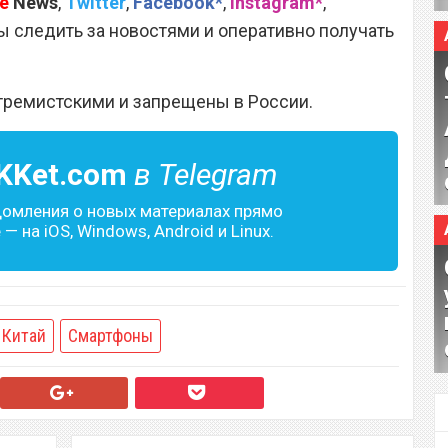
e
News
,
Twitter
,
Facebook*
,
Instagram*
,
 следить за новостями и оперативно получать
тремистскими и запрещены в России.
KKet.com
в Telegram
домления о новых материалах прямо
— на iOS, Windows, Android и Linux.
Китай
Смартфоны