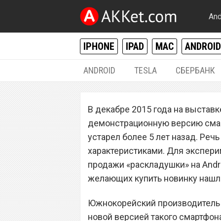
And
IPHONE
IPAD
MAC
ANDROID
ANDROID
TESLA
СБЕРБАНК
ANDROID
В декабре 2015 года на выстав
Samsung работа
демонстрационную версию смар
Galaxy S7
устарел более 5 лет назад. Ре
характеристиками. Для экспер
продажи «раскладушки» на Androi
желающих купить новинку нашл
Южнокорейский производитель у
новой версией такого смартфон