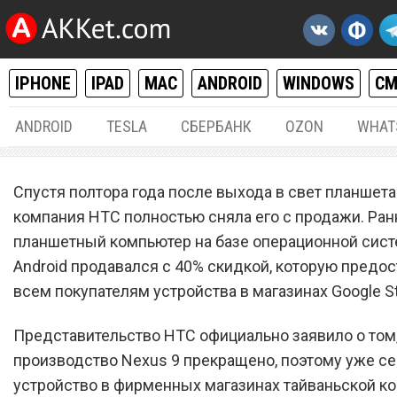
IPHONE
IPAD
MAC
ANDROID
WINDOWS
С
ANDROID
TESLA
СБЕРБАНК
OZON
WHAT
ANDROID
26.
Спустя полтора года после выхода в свет планшета
Google и HTC прекратили
компания HTC полностью сняла его с продажи. Ра
планшетный компьютер на базе операционной сис
официальные продажи
Android продавался с 40% скидкой, которую предо
планшета Nexus 9
всем покупателям устройства в магазинах Google St
Представительство HTC официально заявило о том,
производство Nexus 9 прекращено, поэтому уже се
устройство в фирменных магазинах тайваньской к