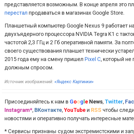
представляется возможным. В конце апреля это п
перестал
продаваться в магазинах Google Store.
Планшетный компьютер Google Nexus 9 работает н
двухъядерного процессора NVIDIA Tegra K1 с такто
частотой 2,3 ГГц и 2 Гб оперативной памяти. За полт
своего существования планшет технически устарел,
2015 года ему на смену пришел
Pixel C
, который не
должным спросом.
Источник изображений:
«Яндекс Картинки»
Присоединяйтесь к нам в
G
o
o
g
l
e
News
,
Twitter
,
Fac
Instagram*
,
ВКонтакте
,
YouTube
и
RSS
чтобы следи
новостями и оперативно получать интересные мат
* Сервисы признаны судом экстремистскими и за