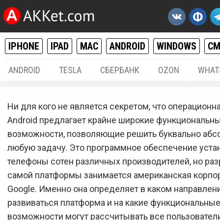
IPHONE
IPAD
MAC
ANDROID
WINDOWS
С
ANDROID
TESLA
СБЕРБАНК
OZON
WHAT
ANDROID
06.
Ни для кого не является секретом, что операционн
Новая потрясающая функ
Android предлагает крайне широкие функциональн
возможности, позволяющие решить буквально абс
Android довела владельце
любую задачу. Это программное обеспечение уста
iPhone до слез
телефоны сотен различных производителей, но раз
самой платформы занимается американская корпо
Google. Именно она определяет в каком направлен
развиваться платформа и на какие функциональны
возможности могут рассчитывать все пользовател