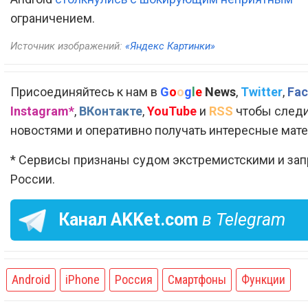
ограничением.
Источник изображений:
«Яндекс Картинки»
Присоединяйтесь к нам в
G
o
o
g
l
e
News
,
Twitter
,
Fac
Instagram*
,
ВКонтакте
,
YouTube
и
RSS
чтобы следи
новостями и оперативно получать интересные мат
* Сервисы признаны судом экстремистскими и за
России.
Канал
AKKet.com
в Telegram
Android
iPhone
Россия
Смартфоны
Функции