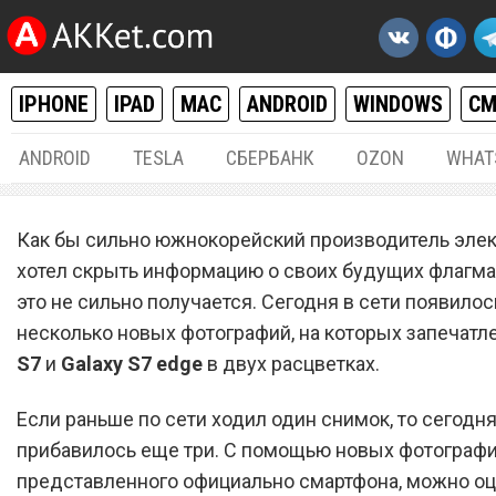
IPHONE
IPAD
MAC
ANDROID
WINDOWS
С
ANDROID
TESLA
СБЕРБАНК
OZON
WHAT
ANDROID
15.
Как бы сильно южнокорейский производитель элек
Снимки Samsung Galaxy S7
хотел скрыть информацию о своих будущих флагман
это не сильно получается. Сегодня в сети появилос
Galaxy S7 edge во всех цве
несколько новых фотографий, на которых запечатл
S7
и
Galaxy S7 edge
в двух расцветках.
Если раньше по сети ходил один снимок, то сегодня
прибавилось еще три. С помощью новых фотографи
представленного официально смартфона, можно оц