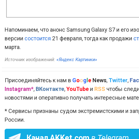
Напоминаем, что анонс Samsung Galaxy S7 и его из
версии
состоится
21 февраля, тогда как продажи
с
марта.
Источник изображений:
«Яндекс Картинки»
Присоединяйтесь к нам в
G
o
o
g
l
e
News
,
Twitter
,
Fac
Instagram*
,
ВКонтакте
,
YouTube
и
RSS
чтобы следи
новостями и оперативно получать интересные мат
* Сервисы признаны судом экстремистскими и за
России.
Канал
AKKet.com
в Telegram