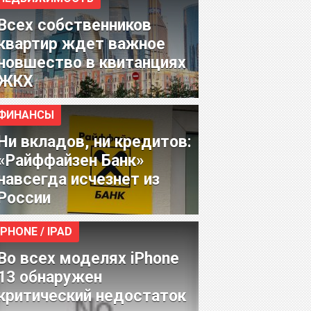
Всех собственников
квартир ждет важное
новшество в квитанциях
ЖКХ
ФИНАНСЫ
Ни вкладов, ни кредитов:
«Райффайзен Банк»
навсегда исчезнет из
России
IPHONE / IPAD
Во всех моделях iPhone
13 обнаружен
критический недостаток