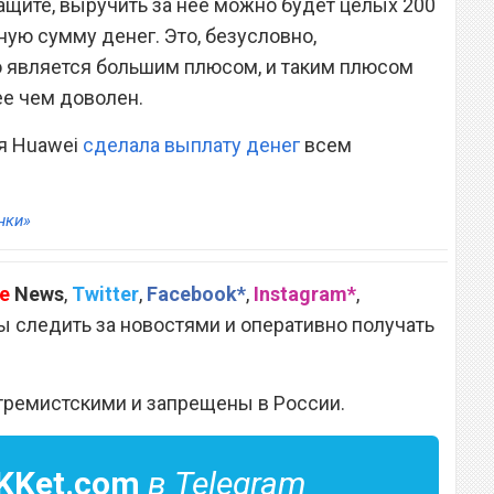
ащите, выручить за нее можно будет целых 200
ную сумму денег. Это, безусловно,
 является большим плюсом, и таким плюсом
е чем доволен.
ия Huawei
сделала выплату денег
всем
нки»
e
News
,
Twitter
,
Facebook*
,
Instagram*
,
 следить за новостями и оперативно получать
тремистскими и запрещены в России.
KKet.com
в Telegram