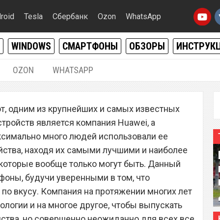
roid
Tesla
Сбербанк
Ozon
WhatsApp
WINDOWS
СМАРТФОНЫ
ОБЗОРЫ
ИНСТРУК
OZON
WHATSAPP
02.03.2021
|
0
ют, одним из крупнейших и самых известных
выплату денег в евро
тройств является компания Huawei, а
м смартфонов
аксимально много людей использовали ее
ства, находя их самыми лучшими и наиболее
которые вообще только могут быть. Данный
фоны, будучи уверенными в том, что
по вкусу. Компания на протяжении многих лет
ологии и на многое другое, чтобы выпускать
ства, но совершенно неожиданно для всех все