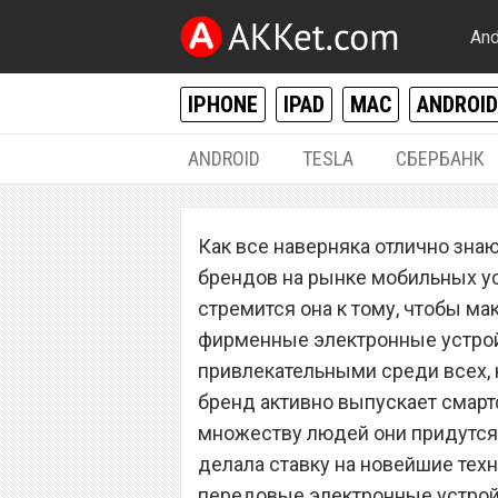
And
IPHONE
IPAD
MAC
ANDROID
ANDROID
TESLA
СБЕРБАНК
ANDROID
Как все наверняка отлично зна
Huawei сделала 
брендов на рынке мобильных ус
всем владельца
стремится она к тому, чтобы м
фирменные электронные устрой
привлекательными среди всех, 
бренд активно выпускает смарт
множеству людей они придутся 
делала ставку на новейшие техн
передовые электронные устрой