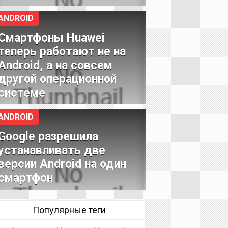
ANDROID
Смартфоны Huawei
теперь работают не на
Android, а на совсем
другой операционной
системе
ANDROID
Google разрешила
устанавливать две
версии Android на один
смартфон
Популярные теги