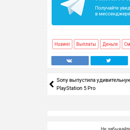
Получайте уве
в мессенджере 
Huawei
Выплаты
Деньги
См
Sony выпустила удивительну
PlayStation 5 Pro
Не забывайт