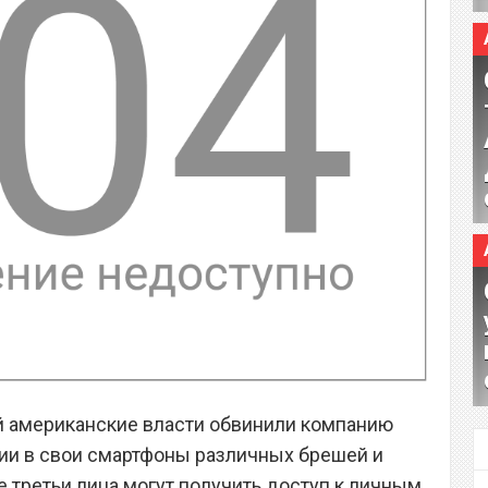
й американские власти обвинили компанию
ии в свои смартфоны различных брешей и
 третьи лица могут получить доступ к личным