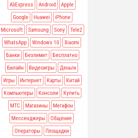
AliExpress
Android
Apple
Google
Huawei
iPhone
Microsoft
Samsung
Sony
Tele2
WhatsApp
Windows 10
Xiaomi
Банки
Безлимит
Бесплатно
Билайн
Видеоигры
Деньги
Игры
Интернет
Карты
Китай
Компьютеры
Консоли
Купить
МТС
Магазины
Мегафон
Мессенджеры
Общение
Операторы
Площадки