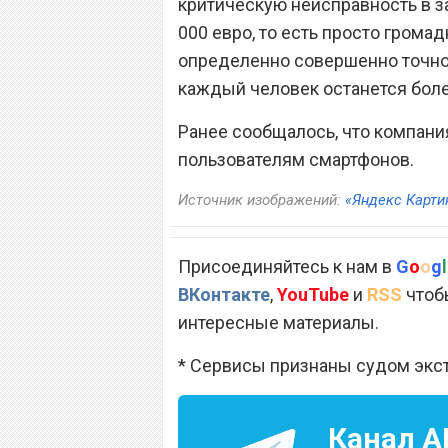
критическую неисправность в з
000 евро, то есть просто громад
определенно совершенно точно
каждый человек останется боле
Ранее сообщалось, что компан
пользователям смартфонов.
Источник изображений:
«Яндекс Карти
Присоединяйтесь к нам в
G
o
o
g
l
ВКонтакте
,
YouTube
и
RSS
чтобы
интересные материалы.
* Сервисы признаны судом экс
Канал
A