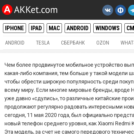
IPHONE
IPAD
MAC
ANDROID
WINDOWS
С
ANDROID
TESLA
СБЕРБАНК
OZON
WHAT
ANDROID
11.
Чем более продвинутое мобильное устройство вып
Xiaomi Redmi K30 5G SE –
какая-либо компания, тем больше у такой модели ша
чтобы обрести широкую популярность среди покуп
недорогой смартфон с топ
всему миру. Если многие мировые бренды, вроде H
камерой и лучшим экрано
уже давно «сдулись», то различные китайские про
продолжают регулярно радовать интересными нови
сегодня, 11 мая 2020 года, был официально предст
новый телефон среднего уровня, как Xiaomi Redmi K
Эта модель, за счет не самого передового техниче