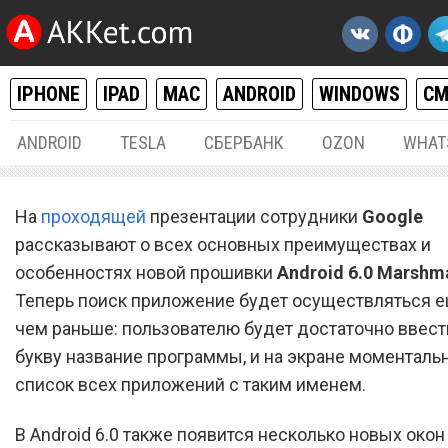
IPHONE
IPAD
MAC
ANDROID
WINDOWS
С
ANDROID
TESLA
СБЕРБАНК
OZON
WHAT
ANDROID
29.
На
проходящей
презентации сотрудники
Google
Основные отличая Android
рассказывают о всех основных преимуществах и
особенностях новой прошивки
Marshmallow от Android 5.
Android 6.0 Marshm
Теперь поиск приложение будет осуществляться 
чем раньше: пользователю будет достаточно ввес
букву название программы, и на экране моменталь
список всех приложений с таким именем.
В Android 6.0 также появится несколько новых окон