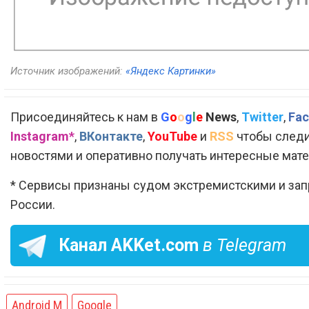
Источник изображений:
«Яндекс Картинки»
Присоединяйтесь к нам в
G
o
o
g
l
e
News
,
Twitter
,
Fac
Instagram*
,
ВКонтакте
,
YouTube
и
RSS
чтобы следи
новостями и оперативно получать интересные мат
* Сервисы признаны судом экстремистскими и за
России.
Канал
AKKet.com
в Telegram
Android M
Google