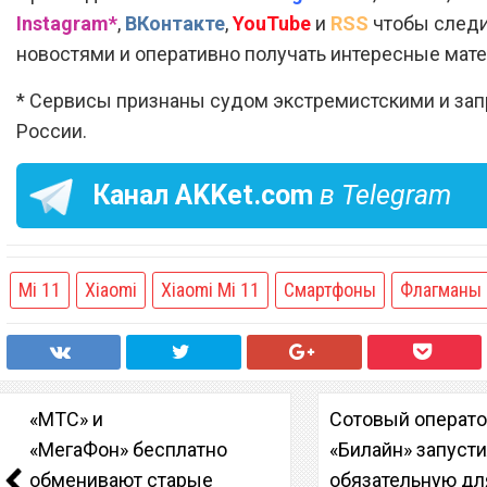
Instagram*
,
ВКонтакте
,
YouTube
и
RSS
чтобы следи
новостями и оперативно получать интересные мат
* Сервисы признаны судом экстремистскими и за
России.
Канал
AKKet.com
в Telegram
Mi 11
Xiaomi
Xiaomi Mi 11
Смартфоны
Флагманы
«МТС» и
Сотовый операт
«МегаФон» бесплатно
«Билайн» запуст
обменивают старые
обязательную дл