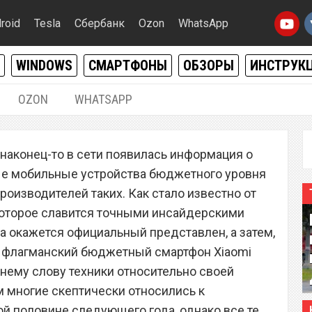
roid
Tesla
Сбербанк
Ozon
WhatsApp
WINDOWS
СМАРТФОНЫ
ОБЗОРЫ
ИНСТРУК
OZON
WHATSAPP
18.12.2019
|
0
наконец-то в сети появилась информация о
– лучший в мире
ые мобильные устройства бюджетного уровня
тфон, и вот почему
роизводителей таких. Как стало известно от
которое славится точными инсайдерскими
а окажется официальный представлен, а затем,
у флагманский бюджетный смартфон Xiaomi
нему слову техники относительно своей
м многие скептически относились к
й половине следующего года, однако все те,