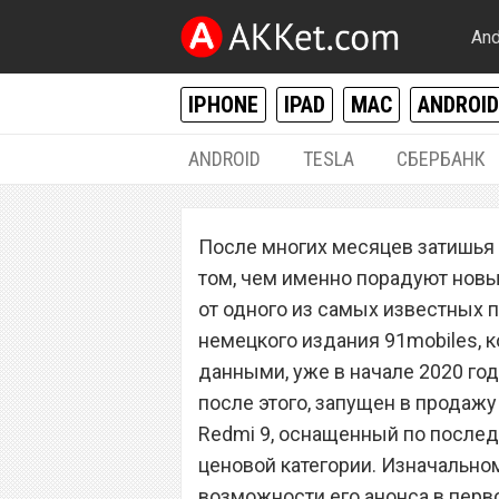
And
IPHONE
IPAD
MAC
ANDROID
ANDROID
TESLA
СБЕРБАНК
ANDROID
После многих месяцев затишья 
Xiaomi Redmi 9 
том, чем именно порадуют нов
бюджетный смар
от одного из самых известных п
немецкого издания 91mobiles, 
данными, уже в начале 2020 год
после этого, запущен в продаж
Redmi 9, оснащенный по послед
ценовой категории. Изначально
возможности его анонса в перво