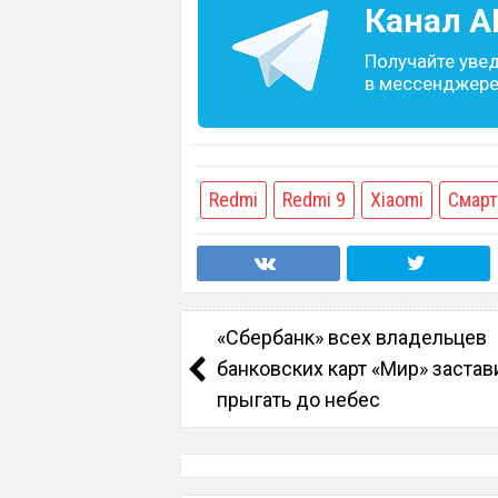
Канал
A
Получайте уве
в мессенджере 
Redmi
Redmi 9
Xiaomi
Смар
«Сбербанк» всех владельцев
банковских карт «Мир» застав
прыгать до небес