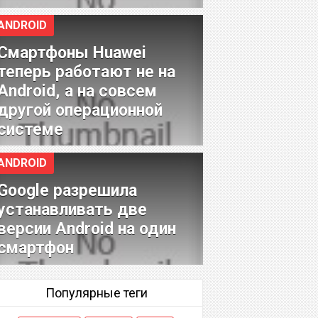
ANDROID
Смартфоны Huawei
теперь работают не на
Android, а на совсем
другой операционной
системе
ANDROID
Google разрешила
устанавливать две
версии Android на один
смартфон
Популярные теги