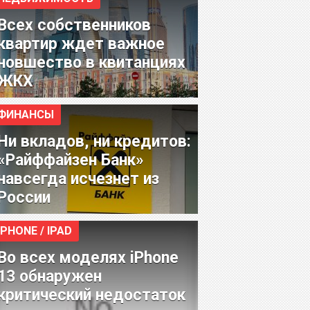
Всех собственников
квартир ждет важное
новшество в квитанциях
ЖКХ
ФИНАНСЫ
Ни вкладов, ни кредитов:
«Райффайзен Банк»
навсегда исчезнет из
России
IPHONE / IPAD
Во всех моделях iPhone
13 обнаружен
критический недостаток