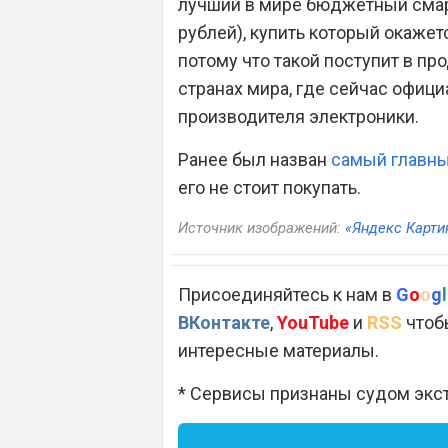
лучший в мире бюджетный смарт
рублей), купить который окажет
потому что такой поступит в про
странах мира, где сейчас офиц
производителя электроники.
Ранее был назван
самый главны
его не стоит покупать.
Источник изображений:
«Яндекс Карти
Присоединяйтесь к нам в
G
o
o
g
l
ВКонтакте
,
YouTube
и
RSS
чтобы
интересные материалы.
* Сервисы признаны судом экс