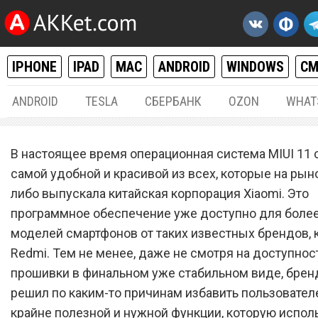
IPHONE
IPAD
MAC
ANDROID
WINDOWS
С
ANDROID
TESLA
СБЕРБАНК
OZON
WHAT
ANDROID
07.
В настоящее время операционная система MIUI 11 
Xiaomi убрала из прошивк
самой удобной и красивой из всех, которые на рын
либо выпускала китайская корпорация Xiaomi. Это
11 популярную функцию,
программное обеспечение уже доступно для более
которую используют мил
моделей смартфонов от таких известных брендов, к
пользователей
Redmi. Тем не менее, даже не смотря на доступнос
прошивки в финальном уже стабильном виде, брен
решил по каким-то причинам избавить пользовател
крайне полезной и нужной функции, которую испол