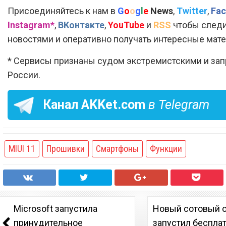
Присоединяйтесь к нам в
G
o
o
g
l
e
News
,
Twitter
,
Fac
Instagram*
,
ВКонтакте
,
YouTube
и
RSS
чтобы следи
новостями и оперативно получать интересные мат
* Сервисы признаны судом экстремистскими и за
России.
Канал
AKKet.com
в Telegram
MIUI 11
Прошивки
Смартфоны
Функции
Microsoft запустила
Новый сотовый 
принудительное
запустил беспла