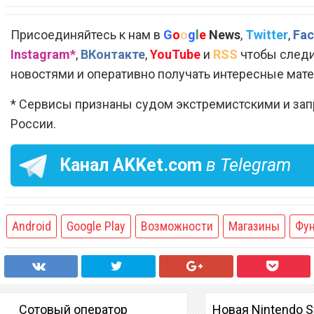
Присоединяйтесь к нам в
G
o
o
g
l
e
News
,
Twitter
,
Fac
Instagram*
,
ВКонтакте
,
YouTube
и
RSS
чтобы следи
новостями и оперативно получать интересные мат
* Сервисы признаны судом экстремистскими и за
России.
Канал
AKKet.com
в Telegram
Android
Google Play
Возможности
Магазины
Фу
Сотовый оператор
Новая Nintendo S