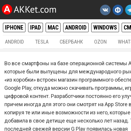
IPHONE
IPAD
MAC
ANDROID
WINDOWS
С
ANDROID
TESLA
СБЕРБАНК
OZON
WHAT
ANDROID
18.
Во все смартфоны на базе операционной системы A
Google Play поверг всех в 
которые были выпущены для международного рын
«из коробки» встроен магазин программного обесп
новой возможностью
Google Play, откуда можно скачивать программы, иг
цифровой контент. Разработчики постоянно его улу
причем иногда для этого они смотрят на App Store в
копируя те или иные возможности из него, которые
добавила в свое детище еще несколько лет назад. Т
последней свежей версии G Play появилась новая