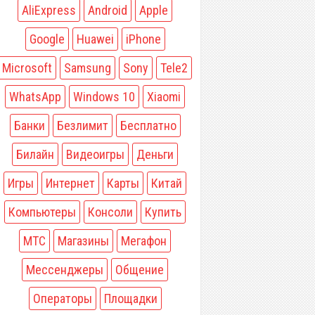
AliExpress
Android
Apple
Google
Huawei
iPhone
Microsoft
Samsung
Sony
Tele2
WhatsApp
Windows 10
Xiaomi
Банки
Безлимит
Бесплатно
Билайн
Видеоигры
Деньги
Игры
Интернет
Карты
Китай
Компьютеры
Консоли
Купить
МТС
Магазины
Мегафон
Мессенджеры
Общение
Операторы
Площадки