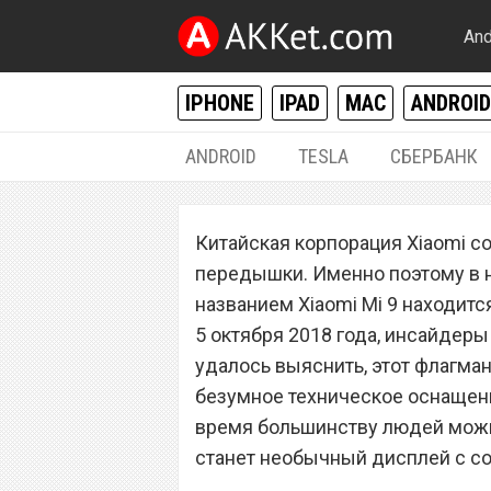
And
IPHONE
IPAD
MAC
ANDROID
ANDROID
TESLA
СБЕРБАНК
ANDROID
Китайская корпорация Xiaomi со
Xiaomi Mi 9 пол
передышки. Именно поэтому в 
техническое осн
названием Xiaomi Mi 9 находитс
5 октября 2018 года, инсайдеры
удалось выяснить, этот флагма
безумное техническое оснащени
время большинству людей можн
станет необычный дисплей с со