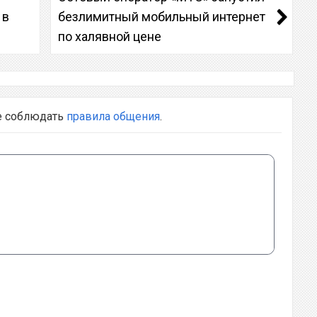
 в
безлимитный мобильный интернет
по халявной цене
е соблюдать
правила общения
.