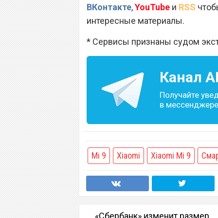
ВКонтакте
,
YouTube
и
RSS
чтобы
интересные материалы.
* Сервисы признаны судом экс
Канал
A
Получайте уве
в мессенджере 
Mi 9
Xiaomi
Xiaomi Mi 9
Сма
«Сбербанк» изменит размер