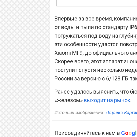
Впервые за все время, компан
от воды и пыли по стандарту IP
погружаться под воду на глубину
эти особенности удастся повст
Xiaomi MI 9, до официального а
Скорее всего, этот аппарат анон
поступит спустя несколько нед
России за версию с 6/128 ГБ па
Ранее удалось выяснить, что б
«железом»
выходит на рынок
.
Источник изображений:
«Яндекс Карти
Присоединяйтесь к нам в
G
o
o
g
l