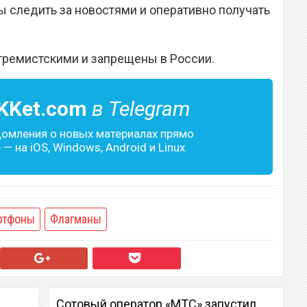
 следить за новостями и оперативно получать
тремистскими и запрещены в России.
KKet.com
в Telegram
домления о новых материалах прямо
— на iOS, Windows, Android и Linux.
ртфоны
Флагманы
Сотовый оператор «МТС» запустил