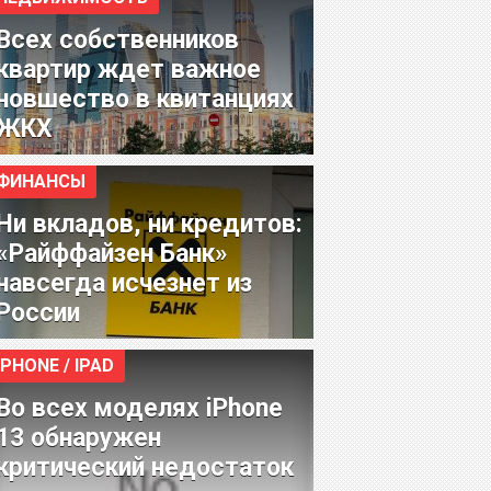
Всех собственников
квартир ждет важное
новшество в квитанциях
ЖКХ
ФИНАНСЫ
Ни вкладов, ни кредитов:
«Райффайзен Банк»
навсегда исчезнет из
России
IPHONE / IPAD
Во всех моделях iPhone
13 обнаружен
критический недостаток