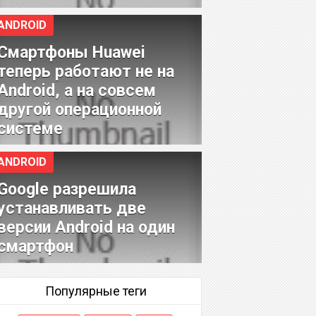
ANDROID
Смартфоны Huawei
теперь работают не на
Android, а на совсем
другой операционной
системе
ANDROID
Google разрешила
устанавливать две
версии Android на один
смартфон
Популярные теги