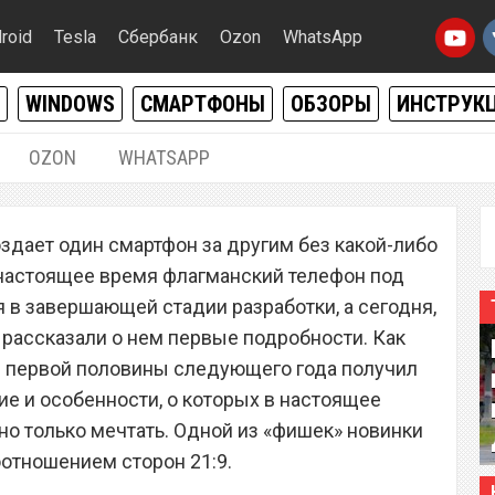
roid
Tesla
Сбербанк
Ozon
WhatsApp
WINDOWS
СМАРТФОНЫ
ОБЗОРЫ
ИНСТРУК
OZON
WHATSAPP
05.11.2018
|
0
здает один смартфон за другим без какой-либо
учил безумное
настоящее время флагманский телефон под
ащение и особенности
я в завершающей стадии разработки, а сегодня,
 рассказали о нем первые подробности. Как
н первой половины следующего года получил
е и особенности, о которых в настоящее
о только мечтать. Одной из «фишек» новинки
отношением сторон 21:9.