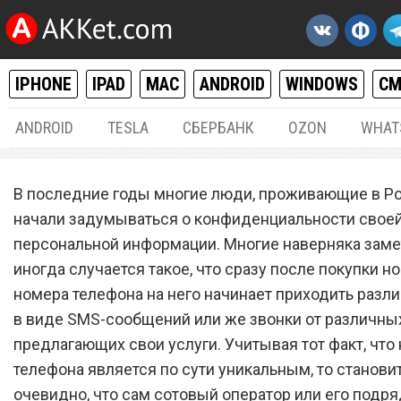
IPHONE
IPAD
MAC
ANDROID
WINDOWS
С
ANDROID
TESLA
СБЕРБАНК
OZON
WHAT
РАЗНОЕ
06.
В последние годы многие люди, проживающие в Ро
«Почта России» нагло сли
начали задумываться о конфиденциальности свое
персональной информации. Многие наверняка замет
личные данные абсолютно
иногда случается такое, что сразу после покупки н
россиян третьим лицам
номера телефона на него начинает приходить разл
в виде SMS-сообщений или же звонки от различны
предлагающих свои услуги. Учитывая тот факт, что
телефона является по сути уникальным, то станови
очевидно, что сам сотовый оператор или его подр