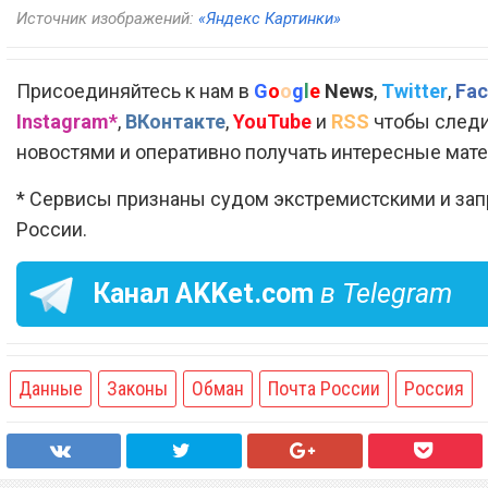
Источник изображений:
«Яндекс Картинки»
Присоединяйтесь к нам в
G
o
o
g
l
e
News
,
Twitter
,
Fac
Instagram*
,
ВКонтакте
,
YouTube
и
RSS
чтобы следи
новостями и оперативно получать интересные мат
* Сервисы признаны судом экстремистскими и за
России.
Канал
AKKet.com
в Telegram
Данные
Законы
Обман
Почта России
Россия