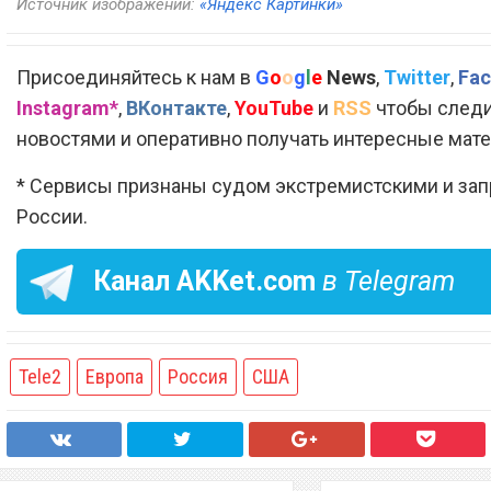
Источник изображений:
«Яндекс Картинки»
Присоединяйтесь к нам в
G
o
o
g
l
e
News
,
Twitter
,
Fac
Instagram*
,
ВКонтакте
,
YouTube
и
RSS
чтобы следи
новостями и оперативно получать интересные мат
* Сервисы признаны судом экстремистскими и за
России.
Канал
AKKet.com
в Telegram
Tele2
Европа
Россия
США