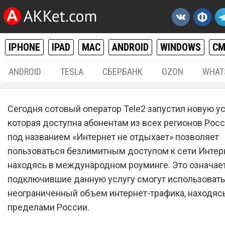
IPHONE
IPAD
MAC
ANDROID
WINDOWS
С
ANDROID
TESLA
СБЕРБАНК
OZON
WHAT
РАЗНОЕ
30.
Сегодня сотовый оператор Tele2 запустил новую ус
Новая услуга от Tele2
которая доступна абонентам из всех регионов Росс
под названием «Интернет не отдыхает» позволяет
предлагает безлимитный
пользоваться безлимитным доступом к сети Интер
мобильных интернет в
находясь в международном роуминге. Это означает
международном роуминг
подключившие данную услугу смогут использовать
неограниченный объем интернет-трафика, находясь
пределами России.