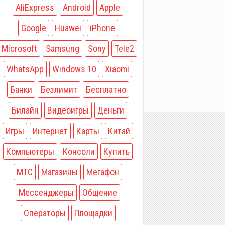
AliExpress
Android
Apple
Google
Huawei
iPhone
Microsoft
Samsung
Sony
Tele2
WhatsApp
Windows 10
Xiaomi
Банки
Безлимит
Бесплатно
Билайн
Видеоигры
Деньги
Игры
Интернет
Карты
Китай
Компьютеры
Консоли
Купить
МТС
Магазины
Мегафон
Мессенджеры
Общение
Операторы
Площадки