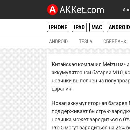
And
IPHONE
IPAD
MAC
ANDROID
ANDROID
TESLA
СБЕРБАНК
РАЗНОЕ
Китайская компания Meizu начи
Внешняя батарея
аккумуляторной батареи M10, к
доступна для за
новинки выполнен из полупрозр
царапин.
Новая аккумуляторная батарея
поддерживает быструю зарядку.
новинка может зарядиться с 0% 
Pro 5 могут зарядиться на 25% в