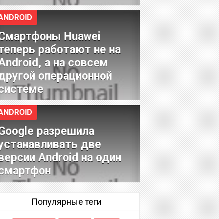
ANDROID
Смартфоны Huawei
теперь работают не на
Android, а на совсем
другой операционной
системе
ANDROID
Google разрешила
устанавливать две
версии Android на один
смартфон
Популярные теги