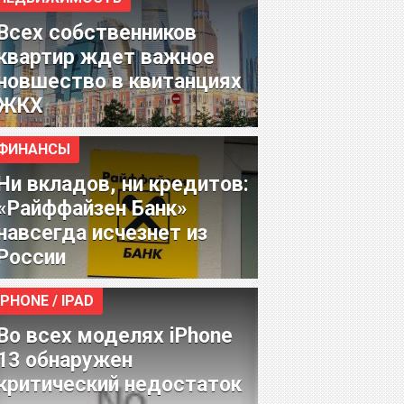
Всех собственников
квартир ждет важное
новшество в квитанциях
ЖКХ
ФИНАНСЫ
Ни вкладов, ни кредитов:
«Райффайзен Банк»
навсегда исчезнет из
России
IPHONE / IPAD
Во всех моделях iPhone
13 обнаружен
критический недостаток