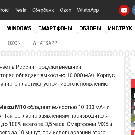
roid
Tesla
Сбербанк
Ozon
WhatsApp
WINDOWS
СМАРТФОНЫ
ОБЗОРЫ
ИНСТРУК
OZON
WHATSAPP
14.03.2016
|
0
нает в России продажи внешней
 Meizu M10 стала
оторая обладает емкостью 10 000 мАч. Корпус
каза в России
ачного пластика, устойчивого к появлению
Meizu M10
обладает ёмкостью 10 000 мАч и
 Так, согласно заявлениям производителя,
до 100% всего за 3,5 часа. Смартфоны MX5 и
сего за 10 минут, при использовании этого