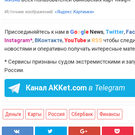
Источник изображений:
«Яндекс Картинки»
Присоединяйтесь к нам в
G
o
o
g
l
e
News
,
Twitter
,
Fac
Instagram*
,
ВКонтакте
,
YouTube
и
RSS
чтобы следи
новостями и оперативно получать интересные мат
* Сервисы признаны судом экстремистскими и за
России.
Канал
AKKet.com
в Telegram
Деньги
Карты
Россия
Сбербанк
Финансы