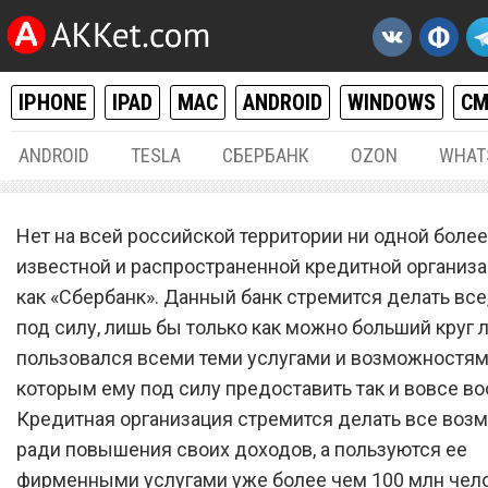
IPHONE
IPAD
MAC
ANDROID
WINDOWS
С
ANDROID
TESLA
СБЕРБАНК
OZON
WHAT
РАЗНОЕ
21.
Нет на всей российской территории ни одной более
«Сбербанк» ввел новшеств
известной и распространенной кредитной организа
как «Сбербанк». Данный банк стремится делать все,
которого все владельцы
под силу, лишь бы только как можно больший круг
банковских карт в шоке
пользовался всеми теми услугами и возможностями
которым ему под силу предоставить так и вовсе в
Кредитная организация стремится делать все воз
ради повышения своих доходов, а пользуются ее
фирменными услугами уже более чем 100 млн чело