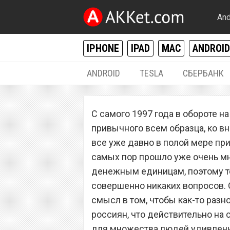
And
IPHONE
IPAD
MAC
ANDROID
ANDROID
TESLA
СБЕРБАНК
РАЗНОЕ
С самого 1997 года в обороте н
Обнаружена банк
привычного всем образца, ко в
выкупают за 200
все уже давно в полой мере прив
самых пор прошло уже очень м
денежным единицам, поэтому те
совершенно никаких вопросов. 
смысл в том, чтобы как-то раз
россиян, что действительно на
для множества людей удивлению