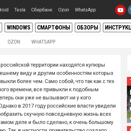
roid
Tesla
Сбербанк
Ozon
WhatsApp
WINDOWS
СМАРТФОНЫ
ОБЗОРЫ
ИНСТРУК
OZON
WHATSAPP
10.03.2021
|
0
а российской территории находятся купюры
нота, которую
нешнему виду и другим особенностям которых
 000 рублей
ыкли более чем. Само собой, что так как с тех
ного времени, все привыкли к подобным
перь они уже не вызывают ни у кого
Однако в 2017 году российские власти увидели
нообразить скучную повседневную жизнь всех
 самом деле и было сделано, к очень большому
. Так, в частности, правительство создало