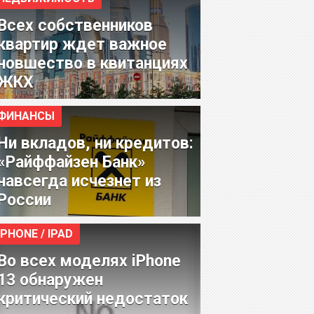
Всех собственников
квартир ждет важное
новшество в квитанциях
ЖКХ
ФИНАНСЫ
Ни вкладов, ни кредитов:
«Райффайзен Банк»
навсегда исчезнет из
России
IPHONE / IPAD
Во всех моделях iPhone
13 обнаружен
критический недостаток