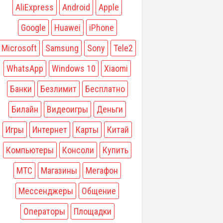
AliExpress
Android
Apple
Google
Huawei
iPhone
Microsoft
Samsung
Sony
Tele2
WhatsApp
Windows 10
Xiaomi
Банки
Безлимит
Бесплатно
Билайн
Видеоигры
Деньги
Игры
Интернет
Карты
Китай
Компьютеры
Консоли
Купить
МТС
Магазины
Мегафон
Мессенджеры
Общение
Операторы
Площадки