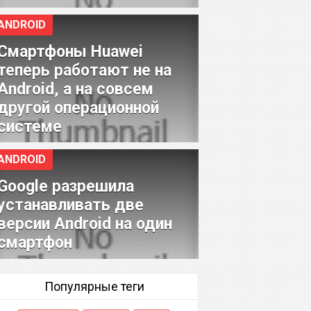
ANDROID
Смартфоны Huawei
теперь работают не на
Android, а на совсем
другой операционной
системе
ANDROID
Google разрешила
устанавливать две
версии Android на один
смартфон
Популярные теги