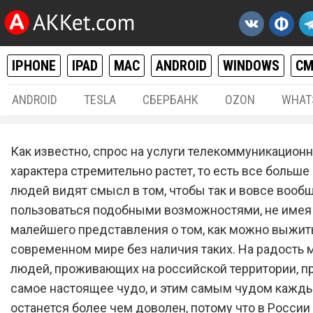
IPHONE
IPAD
MAC
ANDROID
WINDOWS
С
ANDROID
TESLA
СБЕРБАНК
OZON
WHAT
РАЗНОЕ
22.
Как известно, спрос на услуги телекоммуникационн
Новый оператор связи зап
характера стремительно растет, то есть все больше
людей видят смысл в том, чтобы так и вовсе вооб
бесплатный тариф с голо
пользоваться подобными возможностями, не имея
связью и мобильным
малейшего представления о том, как можно выжит
интернетом
современном мире без наличия таких. На радость
людей, проживающих на российской территории, 
самое настоящее чудо, и этим самым чудом кажд
останется более чем доволен, потому что в России