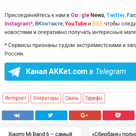
Присоединяйтесь к нам в
G
o
o
g
l
e
News
,
Twitter
,
Fac
Instagram*
,
ВКонтакте
,
YouTube
и
RSS
чтобы следи
новостями и оперативно получать интересные мат
* Сервисы признаны судом экстремистскими и за
России.
Канал
AKKet.com
в Telegram
Интернет
Операторы
Связь
Тарифы
Xiaomi Mi Band 6 – самый
«Сбербанк» полн