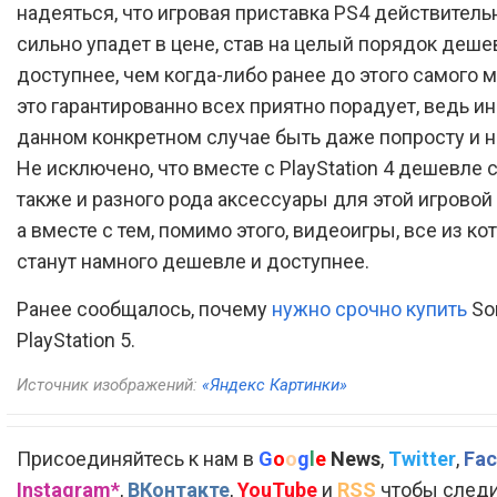
надеяться, что игровая приставка PS4 действитель
сильно упадет в цене, став на целый порядок деше
доступнее, чем когда-либо ранее до этого самого м
это гарантированно всех приятно порадует, ведь ин
данном конкретном случае быть даже попросту и н
Не исключено, что вместе с PlayStation 4 дешевле 
также и разного рода аксессуары для этой игровой
а вместе с тем, помимо этого, видеоигры, все из ко
станут намного дешевле и доступнее.
Ранее сообщалось, почему
нужно срочно купить
So
PlayStation 5.
Источник изображений:
«Яндекс Картинки»
Присоединяйтесь к нам в
G
o
o
g
l
e
News
,
Twitter
,
Fac
Instagram*
,
ВКонтакте
,
YouTube
и
RSS
чтобы следи