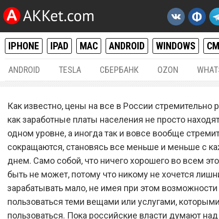
IPHONE
IPAD
MAC
ANDROID
WINDOWS
С
ANDROID
TESLA
СБЕРБАНК
OZON
WHAT
РАЗНОЕ
22.
Как известно, цены на все в России стремительно р
Сотовый оператор Tele2
как заработные платы населения не просто находят
одном уровне, а иногда так и вовсе вообще стреми
запустил «халявный» тар
сокращаются, становясь все меньше и меньше с 
план за какие-то 99 рубле
днем. Само собой, что ничего хорошего во всем это
быть не может, потому что никому не хочется лишн
зарабатывать мало, не имея при этом возможности
пользоваться теми вещами или услугами, которыми
пользоваться. Пока российские власти думают над 