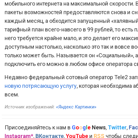
мобильного интернета на максимальной скорости. В
пакеты возможностей предоставляются снова и сн
каждый месяц, а обходится запущенный «халявны
тарифный план всего-навсего в 99 рублей, то есть п
него требуется крайне мало, и это делает его макс
доступным настолько, насколько это так и вовсе в
только может быть. Называется он «Социальный», а
подключить его можно в любом офисе оператора с
Недавно федеральный сотовый оператор Tele2 зап
новую потрясающую услугу
, которая необходима 
всем.
Источник изображений:
«Яндекс Картинки»
Присоединяйтесь к нам в
G
o
o
g
l
e
News
,
Twitter
,
Fac
Instagram*
,
ВКонтакте
,
YouTube
и
RSS
чтобы следи