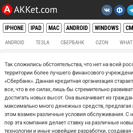
IPHONE
IPAD
MAC
ANDROID
WINDOWS
С
ANDROID
TESLA
СБЕРБАНК
OZON
WHAT
РАЗНОЕ
04.
Так сложились обстоятельства, что нет на всей ро
«Сбербанк» подарил по 10
территории более лучшего финансового учреждени
«Сбербанк». Данная кредитная организация старае
рублей всем обладателям
все, что в ее силах, лишь бы стремительно развиват
банковских карт
достигать новых высот. Она выкачивает из гражда
максимально много денежных средств, предлагая 
этом взамен различные условия обслуживания. С 
пор эта компания делает ставку на различные нов
технологии и иные новейшие разработки, создавая