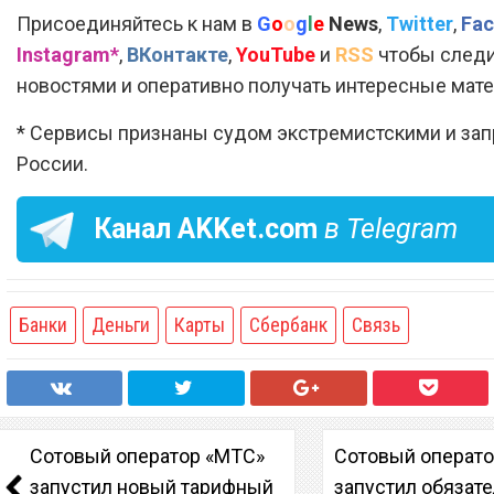
Присоединяйтесь к нам в
G
o
o
g
l
e
News
,
Twitter
,
Fac
Instagram*
,
ВКонтакте
,
YouTube
и
RSS
чтобы следи
новостями и оперативно получать интересные мат
* Сервисы признаны судом экстремистскими и за
России.
Канал
AKKet.com
в Telegram
Банки
Деньги
Карты
Сбербанк
Связь
Сотовый оператор «МТС»
Сотовый операто
запустил новый тарифный
запустил обязат