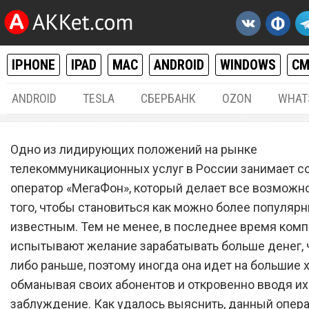
IPHONE
IPAD
MAC
ANDROID
WINDOWS
С
ANDROID
TESLA
СБЕРБАНК
OZON
WHAT
РАЗНОЕ
01.
Одно из лидирующих положений на рынке
Сотовый оператор «МегаФ
телекоммуникационных услуг в России занимает с
оператор «МегаФон», который делает все возможн
принудительно подключи
того, чтобы становиться как можно более популяр
абонентам платную услугу
известным. Тем не менее, в последнее время ком
649 рублей в сутки
испытывают желание зарабатывать больше денег, 
либо раньше, поэтому иногда она идет на большие х
обманывая своих абонентов и откровенно вводя их
заблуждение. Как удалось выяснить, данный опера