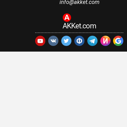
info@akket.com
AKKet.com