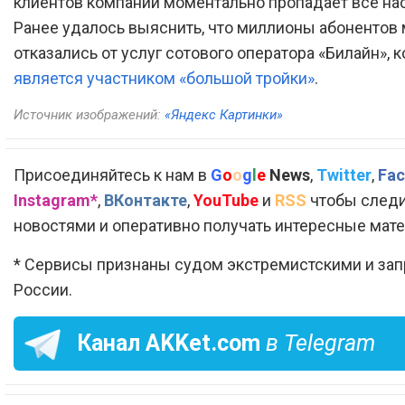
клиентов компании моментально пропадает все на
Ранее удалось выяснить, что миллионы абонентов
отказались от услуг сотового оператора «Билайн», 
является участником «большой тройки»
.
Источник изображений:
«Яндекс Картинки»
Присоединяйтесь к нам в
G
o
o
g
l
e
News
,
Twitter
,
Fac
Instagram*
,
ВКонтакте
,
YouTube
и
RSS
чтобы следи
новостями и оперативно получать интересные мат
* Сервисы признаны судом экстремистскими и за
России.
Канал
AKKet.com
в Telegram