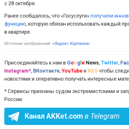
с 28 октября.
Ранее сообщалось, что «Госуслуги»
получили инно
функцию
, которую обязан использовать каждый 
в квартире.
Источник изображений:
«Яндекс Картинки»
Присоединяйтесь к нам в
G
o
o
g
l
e
News
,
Twitter
,
Fac
Instagram*
,
ВКонтакте
,
YouTube
и
RSS
чтобы следи
новостями и оперативно получать интересные мат
* Сервисы признаны судом экстремистскими и за
России.
Канал
AKKet.com
в Telegram