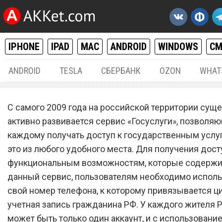
IPHONE
IPAD
MAC
ANDROID
WINDOWS
С
ANDROID
TESLA
СБЕРБАНК
OZON
WHAT
ОСНОВНАЯ
20.
С самого 2009 года на российской территории суще
«Госуслуги» с 28 октября
активно развивается сервис «Госуслуги», позволя
каждому получать доступ к государственным услу
перестанут работать для
это из любого удобного места. Для получения дост
миллионов пользователе
функциональным возможностям, которые содержит
данный сервис, пользователям необходимо исполь
свой номер телефона, к которому привязывается 
учетная запись гражданина РФ. У каждого жителя 
может быть только один аккаунт, и с использовани