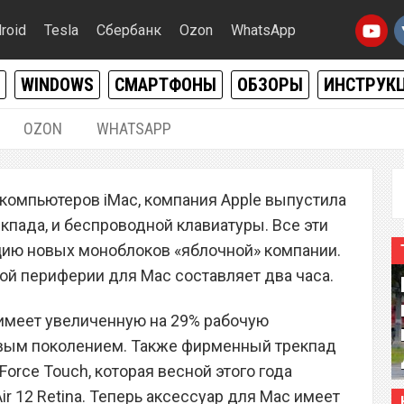
roid
Tesla
Сбербанк
Ozon
WhatsApp
WINDOWS
СМАРТФОНЫ
ОБЗОРЫ
ИНСТРУК
OZON
WHATSAPP
13.10.2015
|
0
компьютеров iMac, компания Apple выпустила
Mouse 2, Magic
кпада, и беспроводной клавиатуры. Все эти
 Magic Keyboard
цию новых моноблоков «яблочной» компании.
ой периферии для Mac составляет два часа.
имеет увеличенную на 29% рабочую
ервым поколением. Также фирменный трекпад
orce Touch, которая весной этого года
ir 12 Retina. Теперь аксессуар для Mac имеет