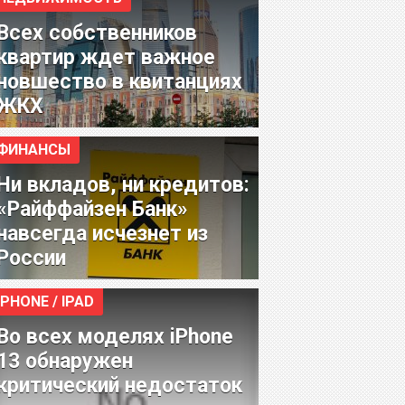
Всех собственников
квартир ждет важное
новшество в квитанциях
ЖКХ
ФИНАНСЫ
Ни вкладов, ни кредитов:
«Райффайзен Банк»
навсегда исчезнет из
России
IPHONE / IPAD
Во всех моделях iPhone
13 обнаружен
критический недостаток