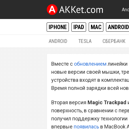
And
IPHONE
IPAD
MAC
ANDROID
ANDROID
TESLA
СБЕРБАНК
MAC / OS X
Вместе с
обновлением
линейки 
Выпущены Apple 
новые версии своей мышки, тре
Trackpad 2 и New
устройства входят в комплекта
Время полной зарядки всей нов
Вторая версия
Magic Trackpad
поверхность, в сравнении с п
получил поддержку технологии F
впервые
появилась
в MacBook A