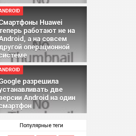
ANDROID
Смартфоны Huawei
теперь работают не на
Android, а на совсем
другой операционной
системе
ANDROID
Google разрешила
устанавливать две
версии Android на один
смартфон
Популярные теги