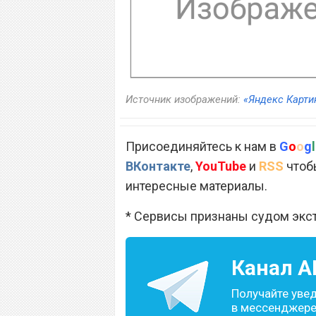
Источник изображений:
«Яндекс Карти
Присоединяйтесь к нам в
G
o
o
g
l
ВКонтакте
,
YouTube
и
RSS
чтобы
интересные материалы.
* Сервисы признаны судом экс
Канал
A
Получайте уве
в мессенджере 