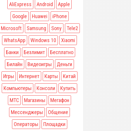
AliExpress
Android
Apple
Google
Huawei
iPhone
Microsoft
Samsung
Sony
Tele2
WhatsApp
Windows 10
Xiaomi
Банки
Безлимит
Бесплатно
Билайн
Видеоигры
Деньги
Игры
Интернет
Карты
Китай
Компьютеры
Консоли
Купить
МТС
Магазины
Мегафон
Мессенджеры
Общение
Операторы
Площадки