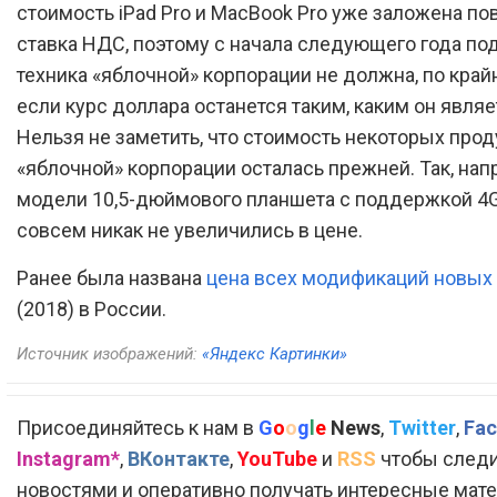
стоимость iPad Pro и MacBook Pro уже заложена п
ставка НДС, поэтому с начала следующего года по
техника «яблочной» корпорации не должна, по край
если курс доллара останется таким, каким он являе
Нельзя не заметить, что стоимость некоторых прод
«яблочной» корпорации осталась прежней. Так, нап
модели 10,5-дюймового планшета с поддержкой 4G
совсем никак не увеличились в цене.
Ранее была названа
цена всех модификаций новых
(2018) в России.
Источник изображений:
«Яндекс Картинки»
Присоединяйтесь к нам в
G
o
o
g
l
e
News
,
Twitter
,
Fac
Instagram*
,
ВКонтакте
,
YouTube
и
RSS
чтобы следи
новостями и оперативно получать интересные мат