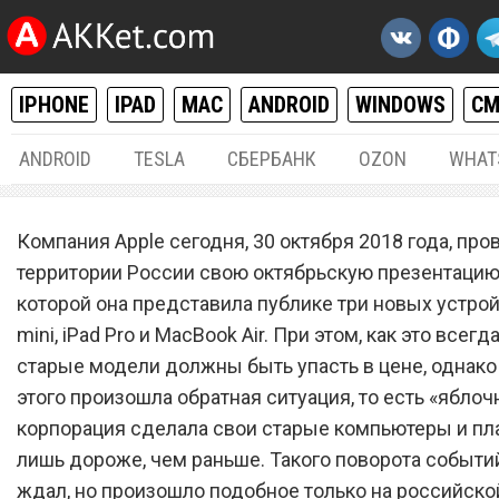
IPHONE
IPAD
MAC
ANDROID
WINDOWS
С
ANDROID
TESLA
СБЕРБАНК
OZON
WHAT
IPHONE / IPAD
,
MAC / OS X
30.
Компания Apple сегодня, 30 октября 2018 года, про
Старые модели iPad Pro и
территории России свою октябрьскую презентацию,
которой она представила публике три новых устро
MacBook Pro резко сильно
mini, iPad Pro и MacBook Air. При этом, как это всегд
подорожали в России
старые модели должны быть упасть в цене, однако
этого произошла обратная ситуация, то есть «яблоч
корпорация сделала свои старые компьютеры и п
лишь дороже, чем раньше. Такого поворота событий
ждал, но произошло подобное только на российско