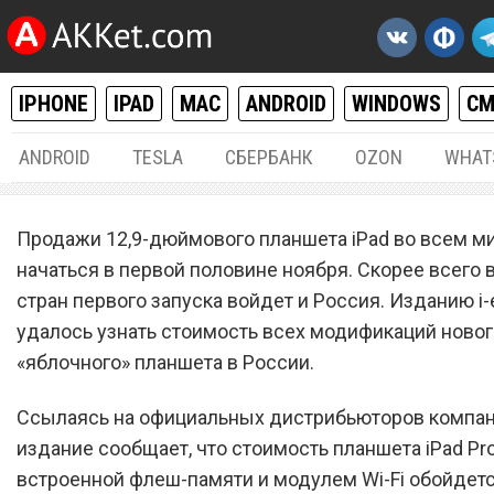
IPHONE
IPAD
MAC
ANDROID
WINDOWS
С
ANDROID
TESLA
СБЕРБАНК
OZON
WHAT
IPHONE / IPAD
14.
Продажи 12,9-дюймового планшета iPad во всем 
Названы официальные
начаться в первой половине ноября. Скорее всего 
стран первого запуска войдет и Россия. Изданию i-
розничные цены на iPad Pr
удалось узнать стоимость всех модификаций новог
России
«яблочного» планшета в России.
Ссылаясь на официальных дистрибьюторов компани
издание сообщает, что стоимость планшета iPad Pro
встроенной флеш-памяти и модулем Wi-Fi обойдет