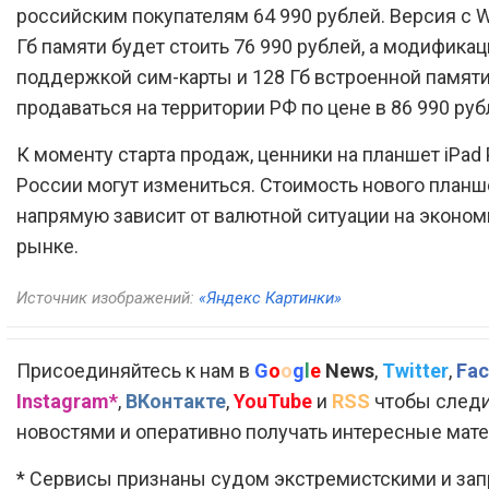
российским покупателям 64 990 рублей. Версия с Wi
Гб памяти будет стоить 76 990 рублей, а модификац
поддержкой сим-карты и 128 Гб встроенной памяти
продаваться на территории РФ по цене в 86 990 руб
К моменту старта продаж, ценники на планшет iPad 
России могут измениться. Стоимость нового планш
напрямую зависит от валютной ситуации на эконо
рынке.
Источник изображений:
«Яндекс Картинки»
Присоединяйтесь к нам в
G
o
o
g
l
e
News
,
Twitter
,
Fac
Instagram*
,
ВКонтакте
,
YouTube
и
RSS
чтобы следи
новостями и оперативно получать интересные мат
* Сервисы признаны судом экстремистскими и за