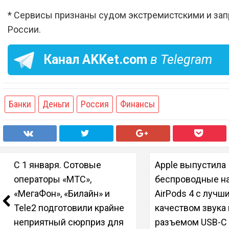
* Сервисы признаны судом экстремистскими и за
России.
Канал
AKKet.com
в Telegram
Банки
Деньги
Россия
Финансы
С 1 января. Сотовые
Apple выпустила
операторы «МТС»,
беспроводные н
«МегаФон», «Билайн» и
AirPods 4 с лучш
Tele2 подготовили крайне
качеством звука 
неприятный сюрприз для
разъемом USB-C