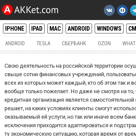
IPHONE
IPAD
MAC
ANDROID
WINDOWS
С
ANDROID
TESLA
СБЕРБАНК
OZON
WHAT
ФИНАНСЫ
17.
Свою деятельность на российской территории осу
Уже с 18 декабря. Россий
свыше сотни финансовых учреждений, пользовать
всех из которых может каждый, кто об этом так и в
банки устроили аттракцио
вообще только пожелает. Но даже не смотря на то,
неслыханной щедрости
кредитная организация является самостоятельной 
решает, на каких условиях клиенты смогут использ
оказываемый ей услуги, но так или иначе всем бан
исключения приходится адаптироваться и подстра
ту экономическую ситуацию, которая время от вре