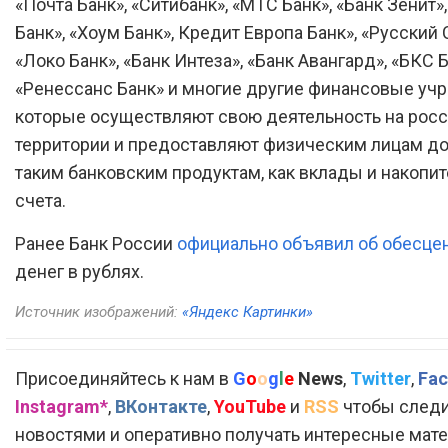
«Почта Банк», «Ситибанк», «МТС Банк», «Банк Зенит»
Банк», «Хоум Банк», Кредит Европа Банк», «Русский 
«Локо Банк», «Банк Интеза», «Банк Авангард», «БКС Б
«Ренессанс Банк» и многие другие финансовые уч
которые осуществляют свою деятельность на рос
территории и предоставляют физическим лицам до
таким банковским продуктам, как вклады и накопи
счета.
Ранее Банк России
официально объявил об обесце
денег в рублях.
Источник изображений:
«Яндекс Картинки»
Присоединяйтесь к нам в
G
o
o
g
l
e
News
,
Twitter
,
Fac
Instagram*
,
ВКонтакте
,
YouTube
и
RSS
чтобы следи
новостями и оперативно получать интересные мат