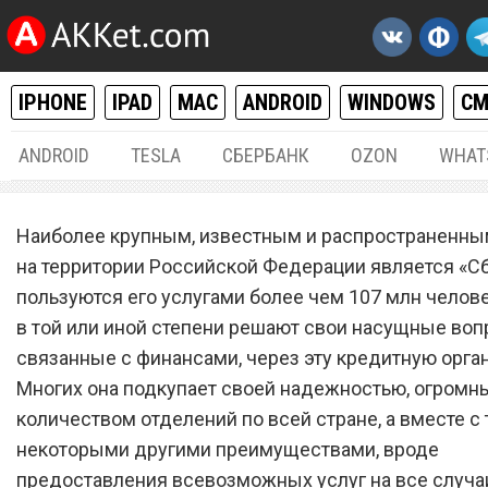
IPHONE
IPAD
MAC
ANDROID
WINDOWS
С
ANDROID
TESLA
СБЕРБАНК
OZON
WHAT
ФИНАНСЫ
21.
Наиболее крупным, известным и распространенны
Впервые в истории. «Сбер
на территории Российской Федерации является «Сб
пользуются его услугами более чем 107 млн челове
шокировал всех неожида
в той или иной степени решают свои насущные воп
нововведением
связанные с финансами, через эту кредитную орга
Многих она подкупает своей надежностью, огром
количеством отделений по всей стране, а вместе с
некоторыми другими преимуществами, вроде
предоставления всевозможных услуг на все случа