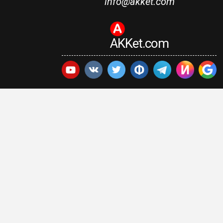
info@akket.com
AKKet.com