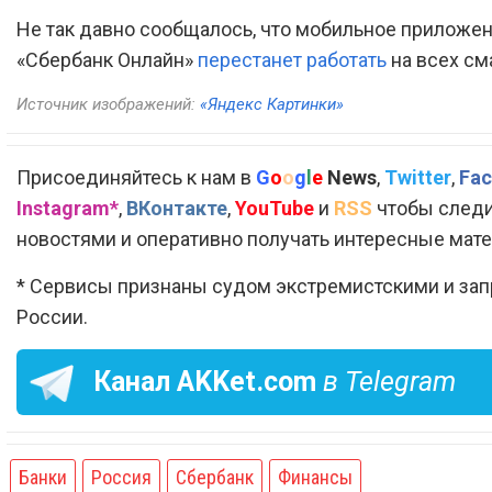
Не так давно сообщалось, что мобильное приложе
«Сбербанк Онлайн»
перестанет работать
на всех см
Источник изображений:
«Яндекс Картинки»
Присоединяйтесь к нам в
G
o
o
g
l
e
News
,
Twitter
,
Fac
Instagram*
,
ВКонтакте
,
YouTube
и
RSS
чтобы следи
новостями и оперативно получать интересные мат
* Сервисы признаны судом экстремистскими и за
России.
Канал
AKKet.com
в Telegram
Банки
Россия
Сбербанк
Финансы