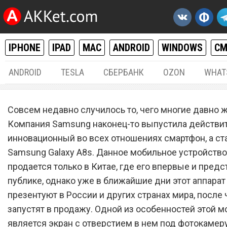
IPHONE
IPAD
MAC
ANDROID
WINDOWS
С
ANDROID
TESLA
СБЕРБАНК
OZON
WHAT
ANDROID
05.
Совсем недавно случилось то, чего многие давно 
Samsung Galaxy A8s с
Компания Samsung наконец-то выпустила действи
инновационный во всех отношениях смартфон, а ст
отверстием в экране пост
Samsung Galaxy A8s. Данное мобильное устройство
в продажу в России и дру
продается только в Китае, где его впервые и предс
странах
публике, однако уже в ближайшие дни этот аппарат
презентуют в России и других странах мира, после 
запустят в продажу. Одной из особенностей этой 
является экран с отверстием в нем под фотокамеру