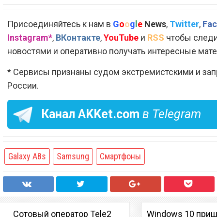
Присоединяйтесь к нам в
G
o
o
g
l
e
News
,
Twitter
,
Fac
Instagram*
,
ВКонтакте
,
YouTube
и
RSS
чтобы следи
новостями и оперативно получать интересные мат
* Сервисы признаны судом экстремистскими и за
России.
Канал
AKKet.com
в Telegram
Galaxy A8s
Samsung
Смартфоны
Сотовый оператор Tele2
Windows 10 при