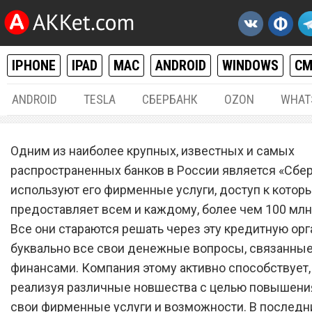
IPHONE
IPAD
MAC
ANDROID
WINDOWS
С
ANDROID
TESLA
СБЕРБАНК
OZON
WHAT
РАЗНОЕ
31.
Одним из наиболее крупных, известных и самых
«Сбербанк» с 1 февраля н
распространенных банков в России является «Сбер
используют его фирменные услуги, доступ к котор
выдавать ипотеку по нов
предоставляет всем и каждому, более чем 100 млн
правилам
Все они стараются решать через эту кредитную ор
буквально все свои денежные вопросы, связанные
финансами. Компания этому активно способствует,
реализуя различные новшества с целью повышения
свои фирменные услуги и возможности. В последн