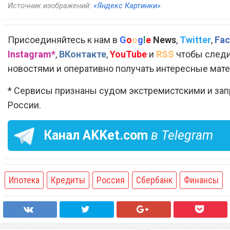
Источник изображений:
«Яндекс Картинки»
Присоединяйтесь к нам в
G
o
o
g
l
e
News
,
Twitter
,
Fac
Instagram*
,
ВКонтакте
,
YouTube
и
RSS
чтобы следи
новостями и оперативно получать интересные мат
* Сервисы признаны судом экстремистскими и за
России.
Канал
AKKet.com
в Telegram
Ипотека
Кредиты
Россия
Сбербанк
Финансы