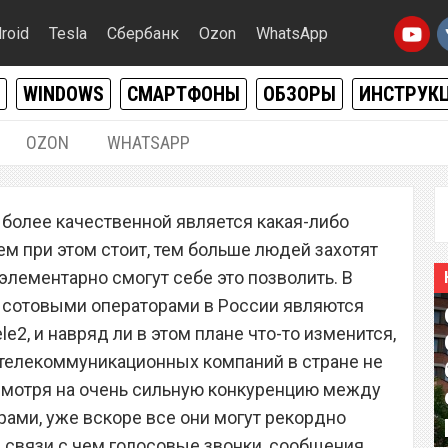
roid
Tesla
Сбербанк
Ozon
WhatsApp
WINDOWS
СМАРТФОНЫ
ОБЗОРЫ
ИНСТРУК
OZON
WHATSAPP
01.03.2022
|
3
 более качественной является какая-либо
одорожание. Операторы
ем при этом стоит, тем больше людей захотят
», «Билайн» и Tele2
 элементарно смогут себе это позволить. В
сотовыми операторами в России являются
ут цены на связь
le2, и навряд ли в этом плане что-то изменится,
х телекоммуникационных компаний в стране не
смотря на очень сильную конкуренцию между
ами, уже вскоре все они могут рекордно
в связи с чем голосовые звонки, сообщения