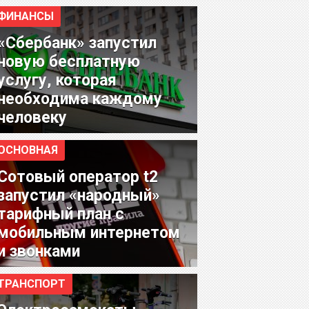
ФИНАНСЫ
«Сбербанк» запустил
новую бесплатную
услугу, которая
необходима каждому
человеку
ОСНОВНАЯ
Сотовый оператор t2
запустил «народный»
тарифный план с
мобильным интернетом
и звонками
ТРАНСПОРТ