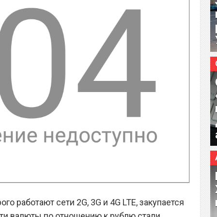
ого работают сети 2G, 3G и 4G LTE, закупается
 эти валюты по отношению к рублю стали