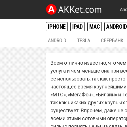
And
IPHONE
IPAD
MAC
ANDROID
ANDROID
TESLA
СБЕРБАНК
РАЗНОЕ
Всем отлично известно, что чем
Историческое п
услуга и чем меньше она при вс
«МТС», «МегаФон
ее использовать, так как просто
настоящее время крупнейшими 
рекордно подним
«МТС», «МегаФон», «Билайн» и Te
так как никаких других крупны
существует. Впрочем, даже не 
всеми этими сотовыми оператор
сильно поднять цены на связь, 