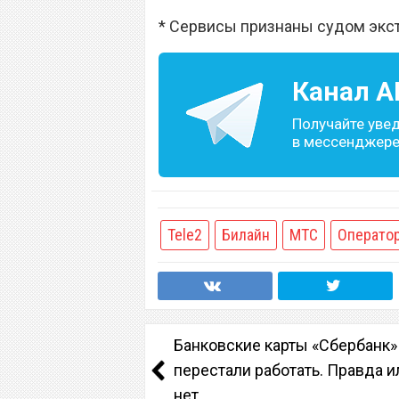
* Сервисы признаны судом экс
Канал
A
Получайте уве
в мессенджере 
Tele2
Билайн
МТС
Операто
Банковские карты «Сбербанк»
перестали работать. Правда и
нет