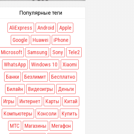
Популярные теги
AliExpress
Android
Apple
Google
Huawei
iPhone
Microsoft
Samsung
Sony
Tele2
WhatsApp
Windows 10
Xiaomi
Банки
Безлимит
Бесплатно
Билайн
Видеоигры
Деньги
Игры
Интернет
Карты
Китай
Компьютеры
Консоли
Купить
МТС
Магазины
Мегафон