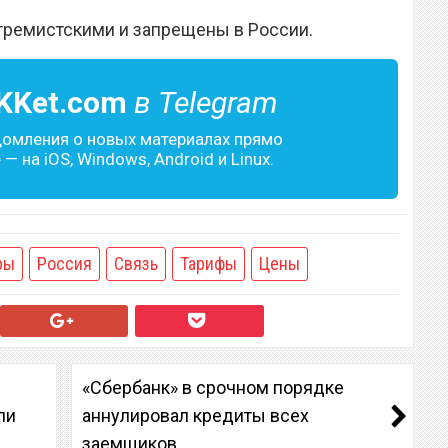
тремистскими и запрещены в России.
KKet.com
в Telegram
домления о новых материалах прямо
— на iOS, Windows, Android и Linux.
ры
Россия
Связь
Тарифы
Цены
«Сбербанк» в срочном порядке
ли
аннулировал кредиты всех
заемщиков