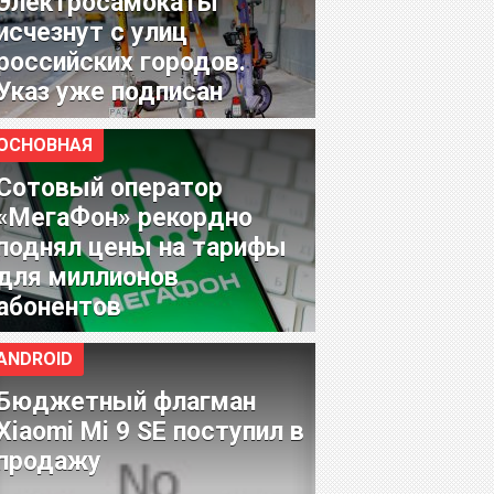
Электросамокаты
исчезнут с улиц
российских городов.
Указ уже подписан
ОСНОВНАЯ
Сотовый оператор
«МегаФон» рекордно
поднял цены на тарифы
для миллионов
абонентов
ANDROID
Бюджетный флагман
Xiaomi Mi 9 SE поступил в
продажу