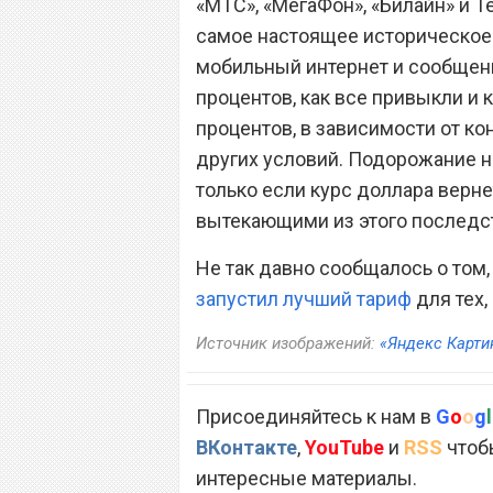
«МТС», «МегаФон», «Билайн» и Te
самое настоящее историческое 
мобильный интернет и сообщен
процентов, как все привыкли и 
процентов, в зависимости от ко
других условий. Подорожание н
только если курс доллара верне
вытекающими из этого последс
Не так давно сообщалось о том
запустил лучший тариф
для тех,
Источник изображений:
«Яндекс Карти
Присоединяйтесь к нам в
G
o
o
g
l
ВКонтакте
,
YouTube
и
RSS
чтобы
интересные материалы.