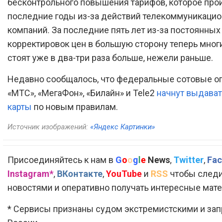
бесконтрольного повышения тарифов, которое про
последние годы из-за действий телекоммуникаци
компаний. За последние пять лет из-за постоянных
корректировок цен в большую сторону теперь мно
стоят уже в два-три раза больше, нежели раньше.
Недавно сообщалось, что федеральные сотовые о
«МТС», «МегаФон», «Билайн» и Tele2
начнут выдават
карты
по новым правилам.
Источник изображений:
«Яндекс Картинки»
Присоединяйтесь к нам в
G
o
o
g
l
e
News
,
Twitter
,
Fac
Instagram*
,
ВКонтакте
,
YouTube
и
RSS
чтобы следи
новостями и оперативно получать интересные мат
* Сервисы признаны судом экстремистскими и за