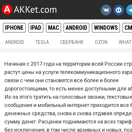
IPHONE
IPAD
MAC
ANDROID
WINDOWS
С
ANDROID
TESLA
СБЕРБАНК
OZON
WHAT
ОСНОВНАЯ
30.
Начиная с 2017 года на территории всей России ст
Цены будут заморожены.
растут цены на услуги телекоммуникационного хара
связи с чем они становятся все более и более
Сотовых операторов «МТС
дорогостоящими, то есть менее доступными для а
«МегаФон», «Билайн» и Te
Из-за этого тратить на голосовые звонки, текстовы
заставили изменить цены
сообщения и мобильный интернет приходится все
денежных средства, снова и снова отдавая опред
всех тарифах
сумму денег. Расценки поднимаются на всех тари
без исключения, в том числе архивных и новых, по