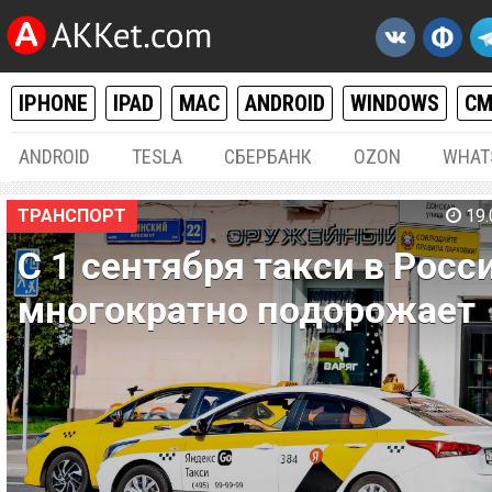
IPHONE
IPAD
MAC
ANDROID
WINDOWS
С
ANDROID
TESLA
СБЕРБАНК
OZON
WHAT
ТРАНСПОРТ
19.
С 1 сентября такси в Росс
многократно подорожает