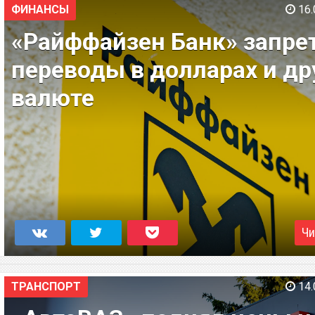
ФИНАНСЫ
16.
«Райффайзен Банк» запре
переводы в долларах и др
валюте
Чи
ТРАНСПОРТ
14.